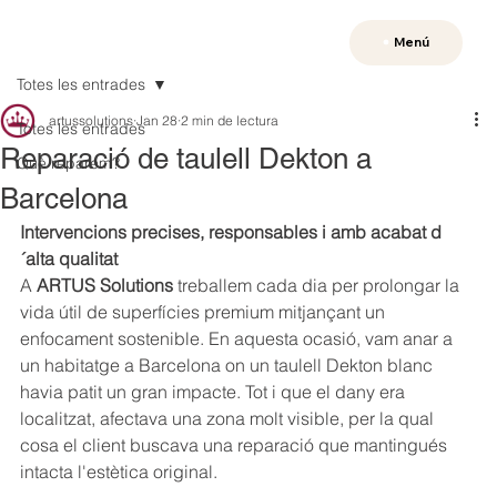
Menú
Totes les entrades
artussolutions
Jan 28
2 min de lectura
Totes les entrades
Reparació de taulell Dekton a
Què reparem?
Barcelona
Intervencions precises, responsables i amb acabat d
´alta qualitat
A 
ARTUS Solutions
 treballem cada dia per prolongar la 
vida útil de superfícies premium mitjançant un 
enfocament sostenible. En aquesta ocasió, vam anar a 
un habitatge a Barcelona on un taulell Dekton blanc 
havia patit un gran impacte. Tot i que el dany era 
localitzat, afectava una zona molt visible, per la qual 
cosa el client buscava una reparació que mantingués 
intacta l'estètica original.