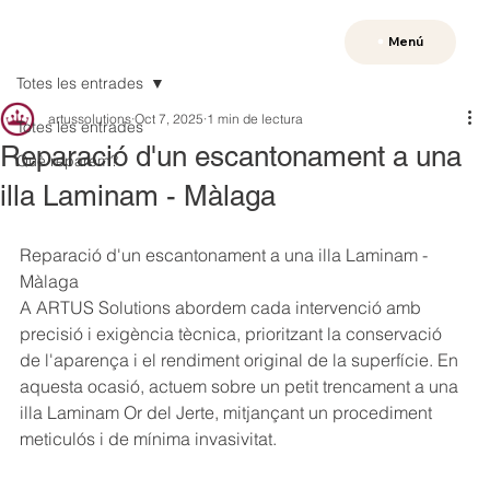
Menú
Totes les entrades
artussolutions
Oct 7, 2025
1 min de lectura
Totes les entrades
Reparació d'un escantonament a una
Què reparem?
illa Laminam - Màlaga
Reparació d'un escantonament a una illa Laminam - 
Màlaga
A ARTUS Solutions abordem cada intervenció amb 
precisió i exigència tècnica, prioritzant la conservació 
de l'aparença i el rendiment original de la superfície. En 
aquesta ocasió, actuem sobre un petit trencament a una 
illa Laminam Or del Jerte, mitjançant un procediment 
meticulós i de mínima invasivitat.