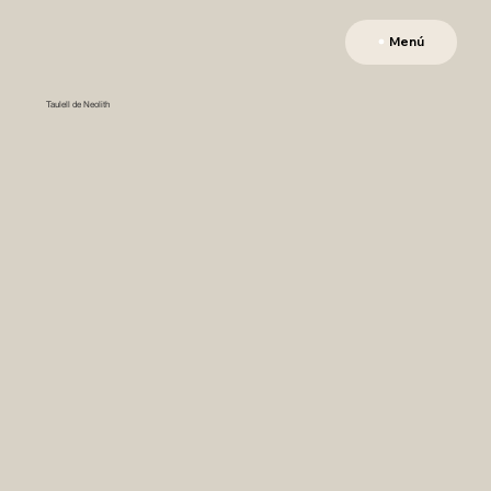
Menú
Taulell de Neolith