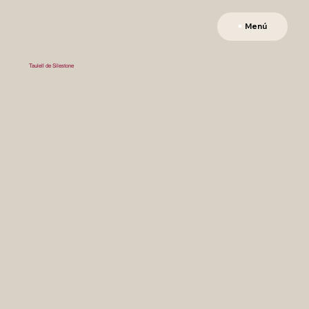
Menú
Taulell de Silestone