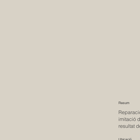
Resum
Reparació
imitació 
resultat 
Ubicació