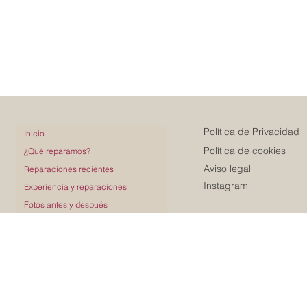
Política de Privacidad
Inicio
Política de cookies
¿Qué reparamos?
Aviso legal
Reparaciones recientes
Instagram
Experiencia y reparaciones
Fotos antes y después
Servicios
© 2026 por ARTUS
Solutions.
Conoce ARTUS
Valoraciones en Google
Nuestro compromiso
Pide presupuesto